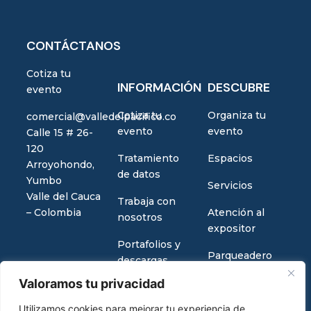
CONTÁCTANOS
Cotiza tu
INFORMACIÓN
DESCUBRE
evento
Cotiza tu
Organiza tu
comercial@valledelpacifico.co
evento
evento
Calle 15 # 26-
120
Tratamiento
Espacios
Arroyohondo,
de datos
Yumbo
Servicios
Valle del Cauca
Trabaja con
– Colombia
Atención al
nosotros
expositor
Portafolios y
Parqueadero
descargas
Valoramos tu privacidad
Utilizamos cookies para mejorar tu experiencia de