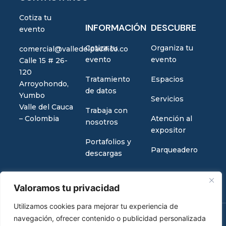
Cotiza tu
INFORMACIÓN
DESCUBRE
evento
Cotiza tu
Organiza tu
comercial@valledelpacifico.co
evento
evento
Calle 15 # 26-
120
Tratamiento
Espacios
Arroyohondo,
de datos
Yumbo
Servicios
Valle del Cauca
Trabaja con
– Colombia
Atención al
nosotros
expositor
Portafolios y
Parqueadero
descargas
Valoramos tu privacidad
Utilizamos cookies para mejorar tu experiencia de
navegación, ofrecer contenido o publicidad personalizada