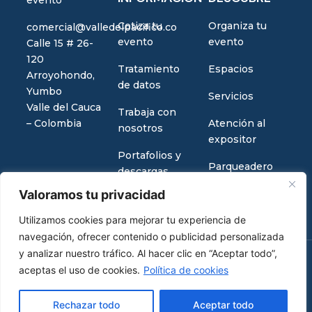
Cotiza tu
Organiza tu
comercial@valledelpacifico.co
evento
evento
Calle 15 # 26-
120
Tratamiento
Espacios
Arroyohondo,
de datos
Yumbo
Servicios
Valle del Cauca
Trabaja con
– Colombia
Atención al
nosotros
expositor
Portafolios y
Parqueadero
descargas
Valoramos tu privacidad
Utilizamos cookies para mejorar tu experiencia de
navegación, ofrecer contenido o publicidad personalizada
y analizar nuestro tráfico. Al hacer clic en “Aceptar todo”,
aceptas el uso de cookies.
Política de cookies
2026 Copyright © Valle del pacífico
Design by
Infinity Tech
Rechazar todo
Aceptar todo