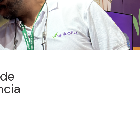
 de
ncia