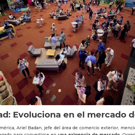
dad: Evoluciona en el mercado 
mérica, Ariel Badan, jefe del área de comercio exterior, menci
regado para convertirse en
una exigencia de mercado
. Orga