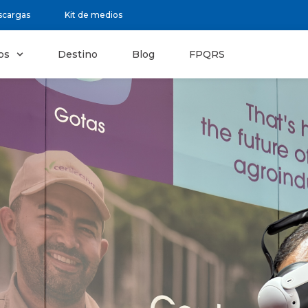
scargas
Kit de medios
os
Destino
Blog
FPQRS